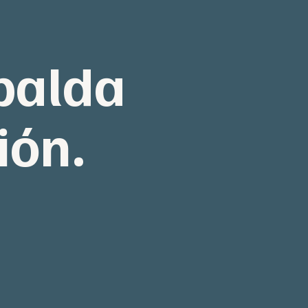
palda
ión.