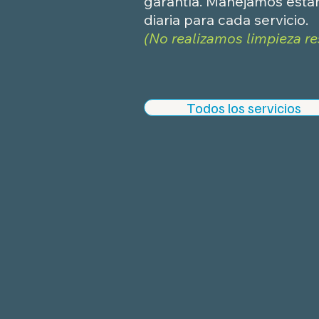
garantía. Manejamos están
diaria para cada servicio.
(No realizamos limpieza re
Todos los servicios
Limpieza Empresaria
Vuelve más productivo
trabajo con una cultur
poductividad.