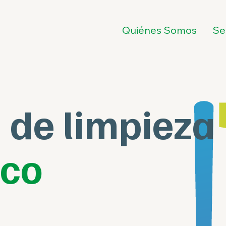
Quiénes Somos
Se
 de limpieza
ico