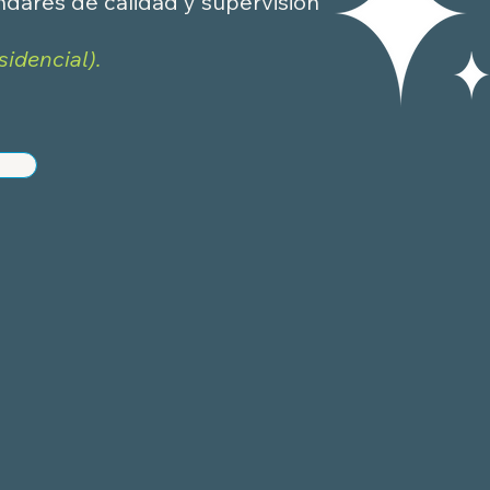
dares de calidad y supervisión
sidencial).
l e Industrial
Administración 
 tu entorno de
Brinda limpieza y tr
a de limpieza y
espacios y áreas d
administramos eso 